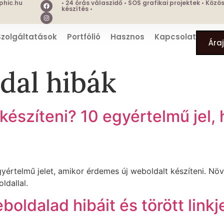
hic.hu
• 24 órás válaszidő • SOS grafikai projektek • Köz
készítés •
Szolgáltatások
Portfólió
Hasznos
Kapcsolat
Ára
dal hibák
 készíteni? 10 egyértelmű jel, 
yértelmű jelet, amikor érdemes új weboldalt készíteni. Nö
ldallal.
oldalad hibáit és törött linkje