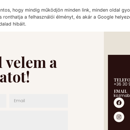
ntos, hogy mindig működjön minden link, minden oldal gyor
 is ronthatja a felhasználói élményt, és akár a Google hely
alad hibáit.
l velem a
atot!
TELEF
+36 30 
EMAIL
kozmab