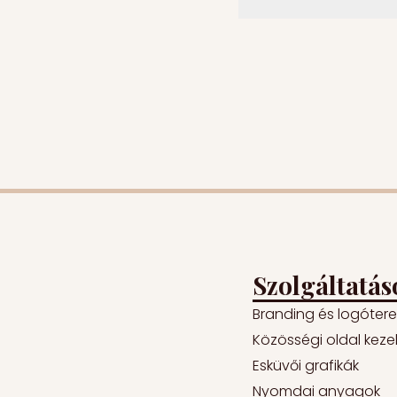
Szolgáltatás
Branding és logóter
Közösségi oldal keze
Esküvői grafikák
Nyomdai anyagok