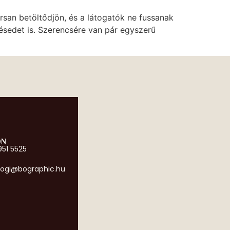
san betöltődjön, és a látogatók ne fussanak
ezésedet is. Szerencsére van pár egyszerű
ON
951 5525
ogi@bographic.hu