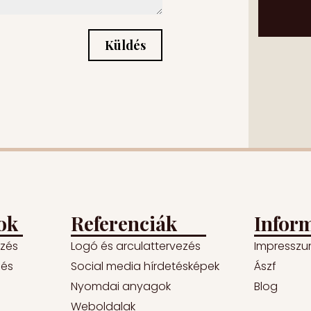
Küldés
ok
Referenciák
Infor
ezés
Logó és arculattervezés
Impressz
lés
Social media hírdetésképek
Ászf
Nyomdai anyagok
Blog
Weboldalak