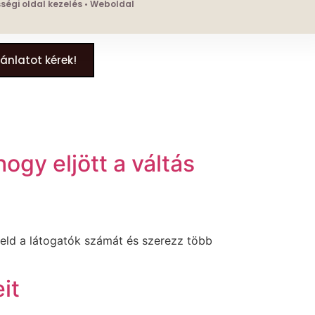
össégi oldal kezelés • Weboldal
jánlatot kérek!
hogy eljött a váltás
veld a látogatók számát és szerezz több
it