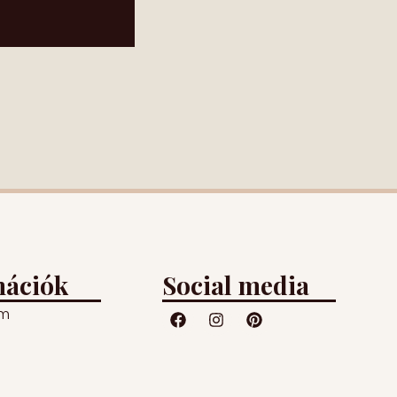
mációk
Social media
um