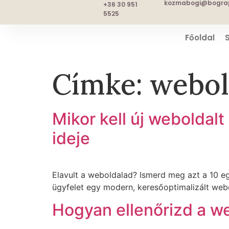
kozmabogi@bograp
+36 30 951
5525
Főoldal
Címke:
webol
Mikor kell új weboldalt
ideje
Elavult a weboldalad? Ismerd meg azt a 10 eg
ügyfelet egy modern, keresőoptimalizált webo
Hogyan ellenőrizd a web