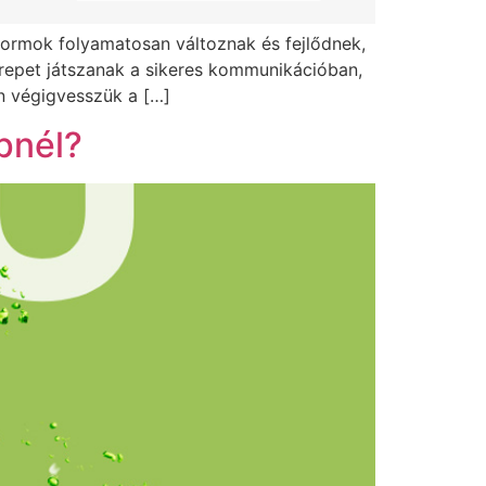
formok folyamatosan változnak és fejlődnek,
zerepet játszanak a sikeres kommunikációban,
n végigvesszük a […]
épnél?