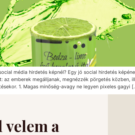
ocial média hirdetés képnél? Egy jó social hirdetés képén
át: az emberek megálljanak, megnézzék pörgetés közben, il
tésekor. 1. Magas minőség-avagy ne legyen pixeles gagyi [
l velem a