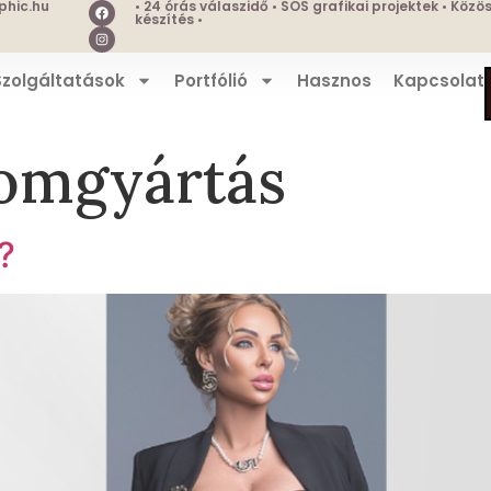
hic.hu
• 24 órás válaszidő • SOS grafikai projektek • Köz
készítés •
Szolgáltatások
Portfólió
Hasznos
Kapcsolat
lomgyártás
?