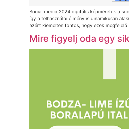
Social media 2024 digitális képméretek a so
így a felhasználói élmény is dinamikusan alak
ezért kiemelten fontos, hogy ezek megfelel
Mire figyelj oda egy si