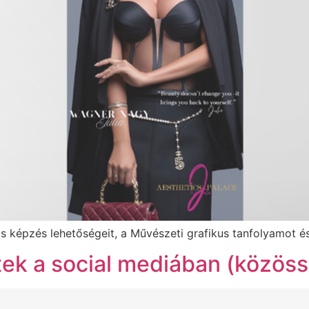
 képzés lehetőségeit, a Művészeti grafikus tanfolyamot és a
k a social mediában (közöss