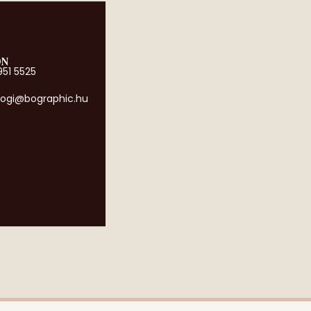
ON
951 5525
ogi@bographic.hu