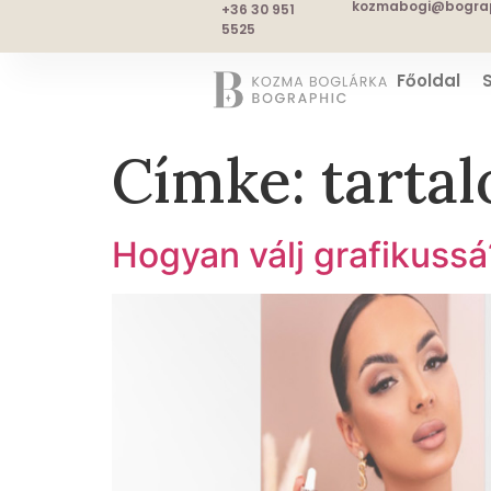
kozmabogi@bograp
+36 30 951
5525
Főoldal
Címke:
tarta
Hogyan válj grafikussá