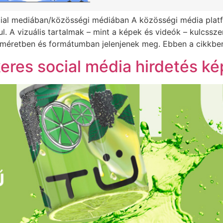
cial mediában/közösségi médiában A közösségi média plat
ul. A vizuális tartalmak – mint a képek és videók – kulcss
ő méretben és formátumban jelenjenek meg. Ebben a cikkbe
keres social média hirdetés k