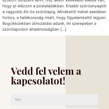
szokott időszerű lenni, hisz akkor kevesebb esélye van,
hogy pl elázzon a postaládákban. Kisebb szóróanyagtól
a nagyobb A5-ös szórólapig. Mindkettő méret esetében
fontos, a hatékonyság miatt, hogy figyelemkeltő legyen.
Bogcikkünkben útmutatást adunk, mi szerepeljen a
szórólapodon általánosságban […]
Vedd fel velem a
kapcsolatot!