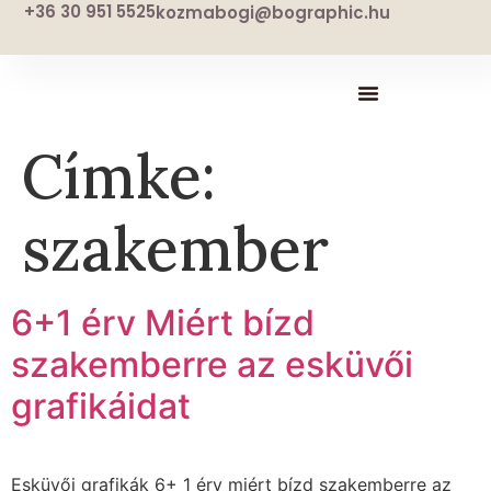
+36 30 951 5525
kozmabogi@bographic.hu
Címke:
szakember
6+1 érv Miért bízd
szakemberre az esküvői
grafikáidat
Esküvői grafikák 6+ 1 érv miért bízd szakemberre az