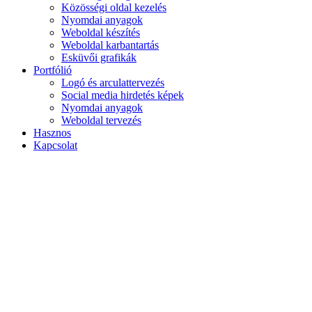
Közösségi oldal kezelés
Nyomdai anyagok
Weboldal készítés
Weboldal karbantartás
Esküvői grafikák
Portfólió
Logó és arculattervezés
Social media hirdetés képek
Nyomdai anyagok
Weboldal tervezés
Hasznos
Kapcsolat