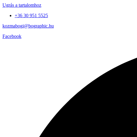
Ugrás a tartalomhoz
+36 30 951 5525
kozmabogi@bographic.hu
Facebook