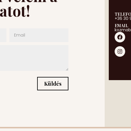
atot!
TELEF
+36 30 
EMAIL
kozmab
Küldés