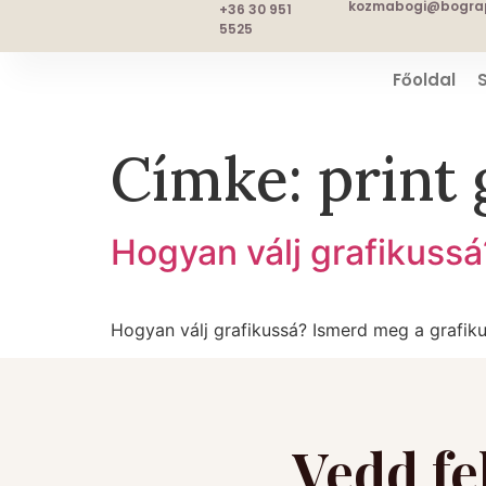
kozmabogi@bograp
+36 30 951
5525
Főoldal
Címke:
print 
Hogyan válj grafikussá
Hogyan válj grafikussá? Ismerd meg a grafikus
Vedd fe