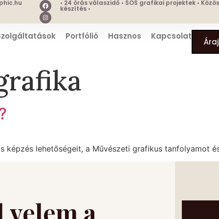
hic.hu
• 24 órás válaszidő • SOS grafikai projektek • Köz
készítés •
Szolgáltatások
Portfólió
Hasznos
Kapcsolat
Ára
grafika
?
 képzés lehetőségeit, a Művészeti grafikus tanfolyamot és a
l velem a