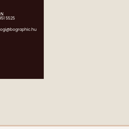
ON
951 5525
ogi@bographic.hu