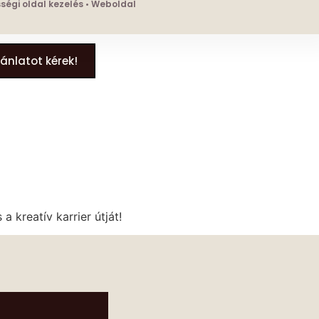
össégi oldal kezelés • Weboldal
jánlatot kérek!
 kreatív karrier útját!