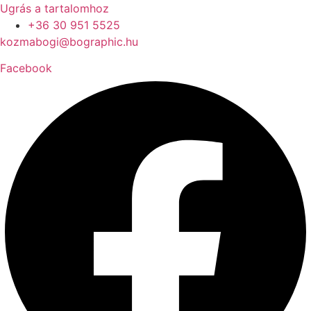
Ugrás a tartalomhoz
+36 30 951 5525
kozmabogi@bographic.hu
Facebook