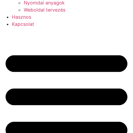
Nyomdai anyagok
Weboldal tervezés
Hasznos
Kapcsolat