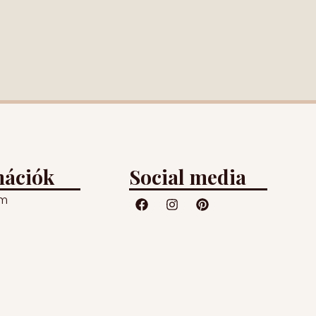
mációk
Social media
um