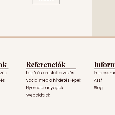
ok
Referenciák
Infor
ezés
Logó és arculattervezés
Impressz
lés
Social media hírdetésképek
Ászf
Nyomdai anyagok
Blog
Weboldalak