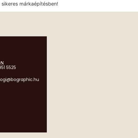
a sikeres márkaépítésben!
ON
951 5525
ogi@bographic.hu