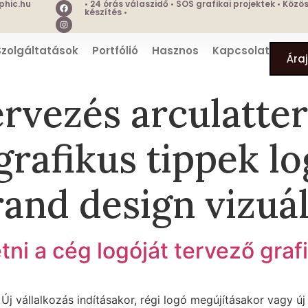
hic.hu
• 24 órás válaszidő • SOS grafikai projektek • Köz
készítés •
Szolgáltatások
Portfólió
Hasznos
Kapcsolat
Ára
ervezés arculatte
rafikus tippek log
rand design vizuál
tni a cég logóját tervező graf
 Új vállalkozás indításakor, régi logó megújításakor vagy új