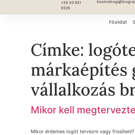
kozmabogi@bograp
+36 30 951
5525
Főoldal
Címke:
logót
márkaépítés g
vállalkozás b
Mikor kell megtervezte
Mikor érdemes logót tervezni vagy frissíteni?