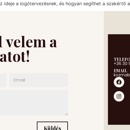
az ideje a logótervezésnek, és hogyan segíthet a szakértő 
l velem a
atot!
TELEF
+36 30 
EMAIL
kozmab
Küldés