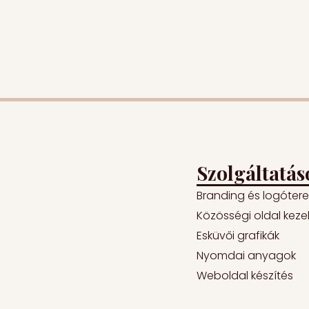
Szolgáltatás
Branding és logóter
Közösségi oldal keze
Esküvői grafikák
Nyomdai anyagok
Weboldal készítés