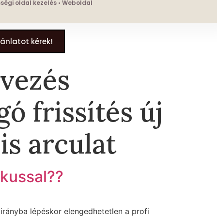
össégi oldal kezelés • Weboldal
jánlatot kérek!
rvezés
ó frissítés új
is arculat
ikussal??
 irányba lépéskor elengedhetetlen a profi