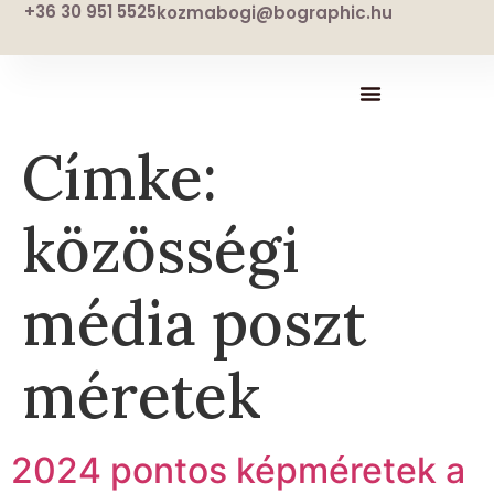
+36 30 951 5525
kozmabogi@bographic.hu
Címke:
közösségi
média poszt
méretek
2024 pontos képméretek a