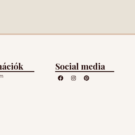
mációk
Social media
um