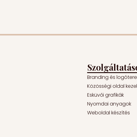
Szolgáltatás
Branding és logóter
Közösségi oldal keze
Esküvői grafikák
Nyomdai anyagok
Weboldal készítés