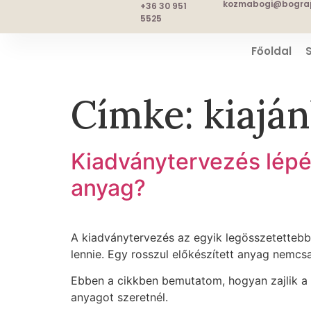
kozmabogi@bograp
+36 30 951
5525
Főoldal
Címke:
kiaján
Kiadványtervezés lépés
anyag?
A kiadványtervezés az egyik legösszetettebb 
lennie. Egy rosszul előkészített anyag nemcs
Ebben a cikkben bemutatom, hogyan zajlik a p
anyagot szeretnél.