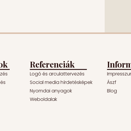
ok
Referenciák
Infor
ezés
Logó és arculattervezés
Impressz
lés
Social media hírdetésképek
Ászf
Nyomdai anyagok
Blog
Weboldalak