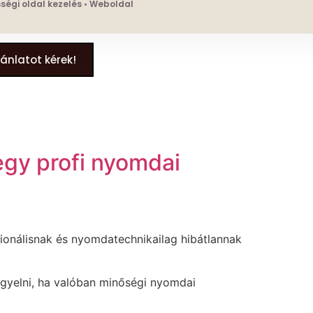
össégi oldal kezelés • Weboldal
jánlatot kérek!
egy profi nyomdai
cionálisnak és nyomdatechnikailag hibátlannak
igyelni, ha valóban minőségi nyomdai