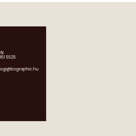
ON
951 5525
ogi@bographic.hu