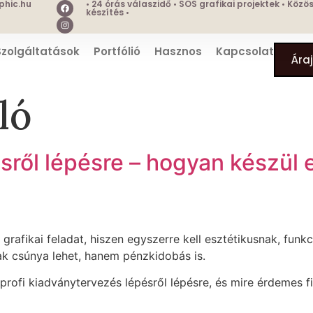
hic.hu
• 24 órás válaszidő • SOS grafikai projektek • Köz
készítés •
Szolgáltatások
Portfólió
Hasznos
Kapcsolat
Ára
ló
ről lépésre – hogyan készül 
grafikai feladat, hiszen egyszerre kell esztétikusnak, funk
ak csúnya lehet, hanem pénzkidobás is.
rofi kiadványtervezés lépésről lépésre, és mire érdemes f