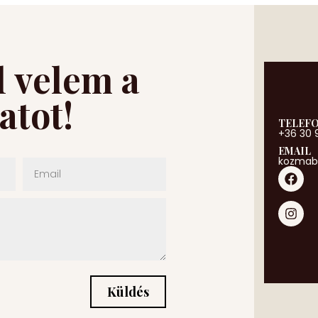
l velem a
atot!
TELEF
+36 30 
EMAIL
kozmab
Küldés