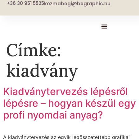
+36 30 951 5525
kozmabogi@bographic.hu
Címke:
kiadvány
Kiadványtervezés lépésről
lépésre – hogyan készül egy
profi nyomdai anyag?
A kiadványtervezés az egyik legösszetettebb grafikai