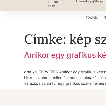
kozmabogi@bograp
+36 30 951
5525
Főoldal
Címke:
kép s
Amikor egy grafikus k
grafikai TERVEZÉS Amikor egy grafikus képs
hiszen számos online és mobilalkalmazás áll
varázspálcáján túl egy grafikus szakértelmér