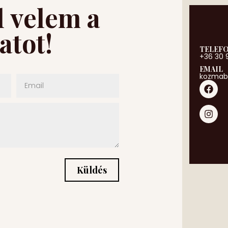
l velem a
atot!
TELEF
+36 30 
EMAIL
kozmab
Küldés