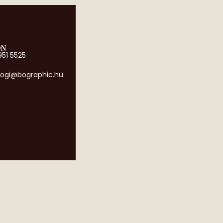
ON
951 5525
ogi@bographic.hu