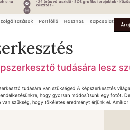
hic.hu
• 24 órás válaszidő • SOS grafikai projektek • Köz
készítés •
Szolgáltatások
Portfólió
Hasznos
Kapcsolat
Ára
zerkesztés
épszerkesztő tudására lesz 
zerkesztő tudására van szükséged A képszerkesztés világa
 rendelkezésünkre, hogy gyorsan módosítsunk egy fotót. D
e van szükség, hogy tökéletes eredményt érjünk el. Amikor