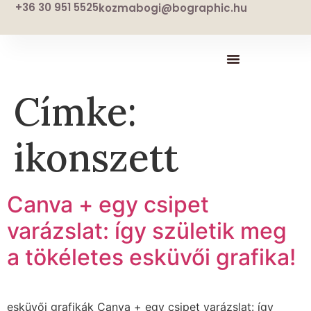
+36 30 951 5525
kozmabogi@bographic.hu
Címke:
ikonszett
Canva + egy csipet
varázslat: így születik meg
a tökéletes esküvői grafika!
esküvői grafikák Canva + egy csipet varázslat: így