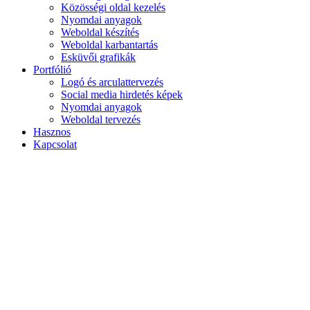
Közösségi oldal kezelés
Nyomdai anyagok
Weboldal készítés
Weboldal karbantartás
Esküvői grafikák
Portfólió
Logó és arculattervezés
Social media hirdetés képek
Nyomdai anyagok
Weboldal tervezés
Hasznos
Kapcsolat