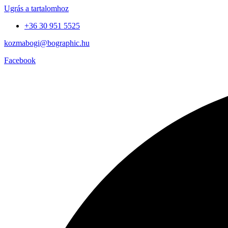
Ugrás a tartalomhoz
+36 30 951 5525
kozmabogi@bographic.hu
Facebook