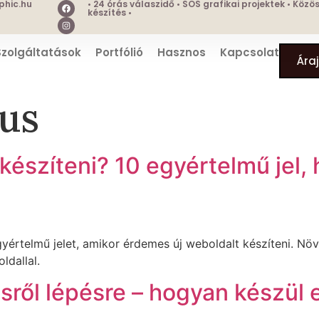
hic.hu
• 24 órás válaszidő • SOS grafikai projektek • Köz
készítés •
Szolgáltatások
Portfólió
Hasznos
Kapcsolat
Ára
kus
 készíteni? 10 egyértelmű jel, 
yértelmű jelet, amikor érdemes új weboldalt készíteni. Nö
ldallal.
ről lépésre – hogyan készül 