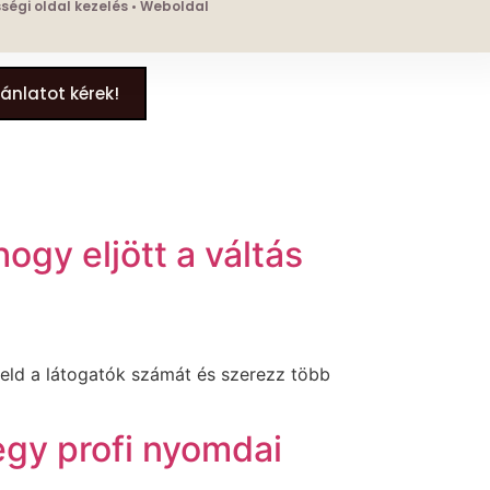
össégi oldal kezelés • Weboldal
jánlatot kérek!
hogy eljött a váltás
veld a látogatók számát és szerezz több
egy profi nyomdai