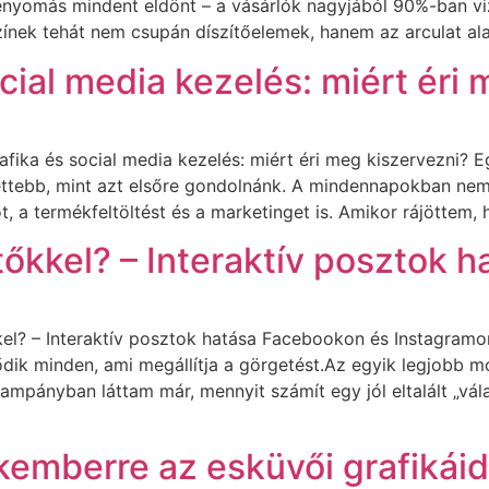
benyomás mindent eldönt – a vásárlók nagyjából 90%-ban vi
nek tehát nem csupán díszítőelemek, hanem az arculat ala
ial media kezelés: miért éri
afika és social media kezelés: miért éri meg kiszervezni?
ttebb, mint azt elsőre gondolnánk. A mindennapokban nemc
ot, a termékfeltöltést és a marketinget is. Amikor rájötte
tőkkel? – Interaktív posztok 
kel? – Interaktív posztok hatása Facebookon és Instagram
ik minden, ami megállítja a görgetést.Az egyik legjobb mód
ampányban láttam már, mennyit számít egy jól eltalált „vál
kemberre az esküvői grafikáid