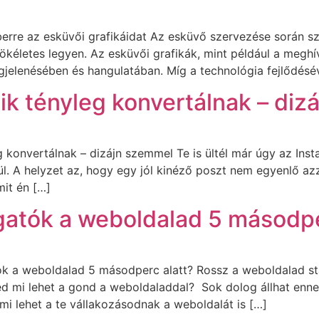
erre az esküvői grafikáidat Az esküvő szervezése során szá
kéletes legyen. Az esküvői grafikák, mint például a meghí
jelenésében és hangulatában. Míg a technológia fejlődésé
ik tényleg konvertálnak – diz
konvertálnak – dizájn szemmel Te is ültél már úgy az Insta 
. A helyzet az, hogy egy jól kinéző poszt nem egyenlő az
mit én […]
ogatók a weboldalad 5 másodpe
ók a weboldalad 5 másodperc alatt? Rossz a weboldalad sta
ed mi lehet a gond a weboldaladdal? Sok dolog állhat enn
ami lehet a te vállakozásodnak a weboldalát is […]