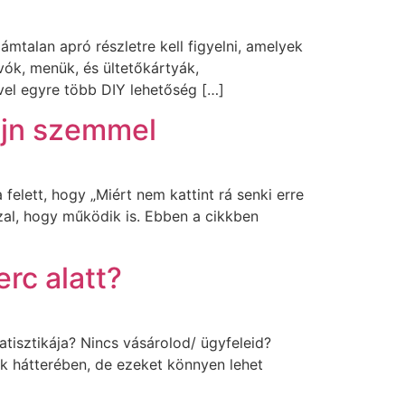
mtalan apró részletre kell figyelni, amelyek
vók, menük, és ültetőkártyák,
vel egyre több DIY lehetőség […]
ájn szemmel
felett, hogy „Miért nem kattint rá senki erre
zal, hogy működik is. Ebben a cikkben
rc alatt?
tisztikája? Nincs vásárolod/ ügyfeleid?
ek hátterében, de ezeket könnyen lehet