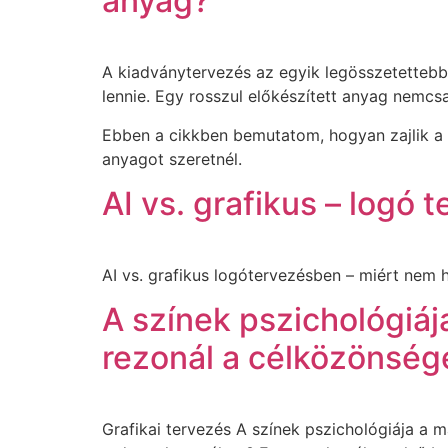
anyag?
A kiadványtervezés az egyik legösszetettebb 
lennie. Egy rosszul előkészített anyag nemcs
Ebben a cikkben bemutatom, hogyan zajlik a p
anyagot szeretnél.
AI vs. grafikus – logó
AI vs. grafikus logótervezésben – miért nem he
A színek pszichológiáj
rezonál a célközönség
Grafikai tervezés A színek pszichológiája a 