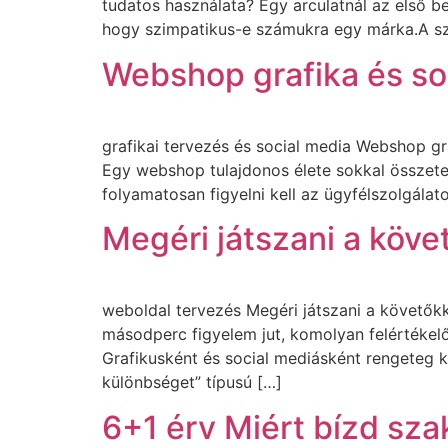
tudatos használata? Egy arculatnál az első 
hogy szimpatikus-e számukra egy márka.A szí
Webshop grafika és soc
grafikai tervezés és social media Webshop gr
Egy webshop tulajdonos élete sokkal összete
folyamatosan figyelni kell az ügyfélszolgálat
Megéri játszani a köve
weboldal tervezés Megéri játszani a követők
másodperc figyelem jut, komolyan felértékelőd
Grafikusként és social mediásként rengeteg k
különbséget” típusú […]
6+1 érv Miért bízd sza