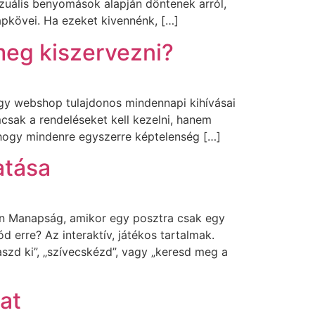
zuális benyomások alapján döntenek arról,
pkövei. Ha ezeket kivennénk, […]
 meg kiszervezni?
 Egy webshop tulajdonos mindennapi kihívásai
sak a rendeléseket kell kezelni, hanem
m, hogy mindenre egyszerre képtelenség […]
hatása
on Manapság, amikor egy posztra csak egy
 erre? Az interaktív, játékos tartalmak.
aszd ki”, „szívecskézd”, vagy „keresd meg a
at