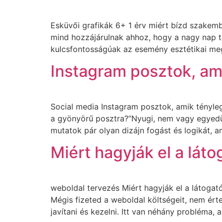
Esküvői grafikák 6+ 1 érv miért bízd szakemb
mind hozzájárulnak ahhoz, hogy a nagy nap tö
kulcsfontosságúak az esemény esztétikai meg
Instagram posztok, am
Social media Instagram posztok, amik tényleg 
a gyönyörű posztra?”Nyugi, nem vagy egyedül
mutatok pár olyan dizájn fogást és logikát, a
Miért hagyják el a lát
weboldal tervezés Miért hagyják el a látogat
Mégis fizeted a weboldal költségeit, nem ért
javítani és kezelni. Itt van néhány probléma, 