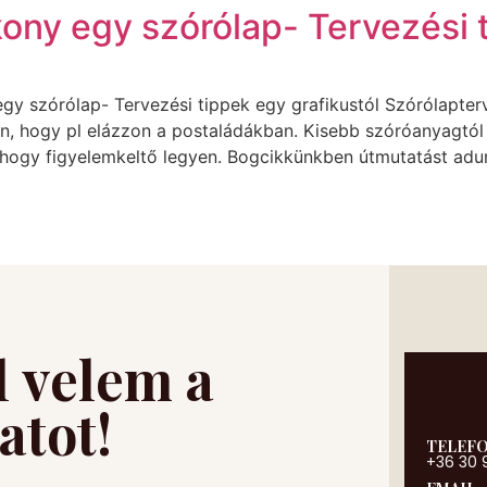
kony egy szórólap- Tervezési 
egy szórólap- Tervezési tippek egy grafikustól Szórólapter
van, hogy pl elázzon a postaládákban. Kisebb szóróanyagtó
 hogy figyelemkeltő legyen. Bogcikkünkben útmutatást adu
l velem a
atot!
TELEF
+36 30 