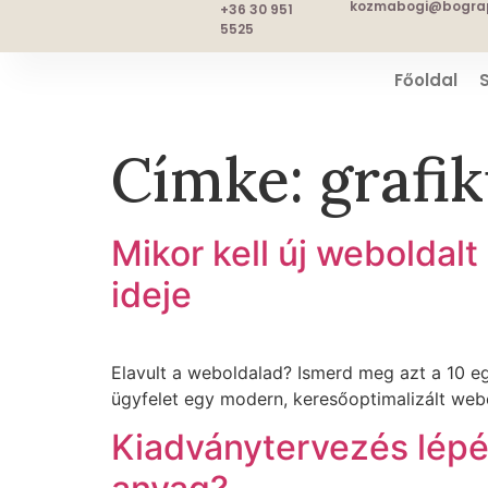
kozmabogi@bograp
+36 30 951
5525
Főoldal
Címke:
grafi
Mikor kell új weboldalt
ideje
Elavult a weboldalad? Ismerd meg azt a 10 eg
ügyfelet egy modern, keresőoptimalizált webo
Kiadványtervezés lépés