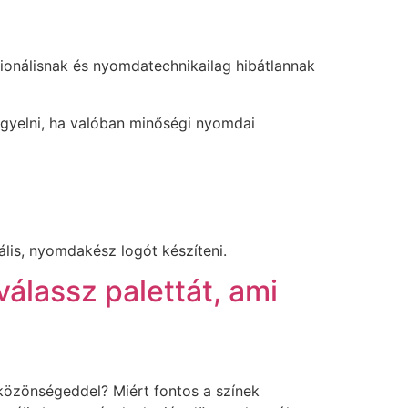
cionálisnak és nyomdatechnikailag hibátlannak
igyelni, ha valóban minőségi nyomdai
nális, nyomdakész logót készíteni.
álassz palettát, ami
lközönségeddel? Miért fontos a színek