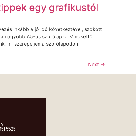
tippek egy grafikustól
vezés inkább a jó idő következtével, szokott
l a nagyobb A5-ös szórólapig. Mindkettő
nk, mi szerepeljen a szórólapodon
Next
→
ON
951 5525