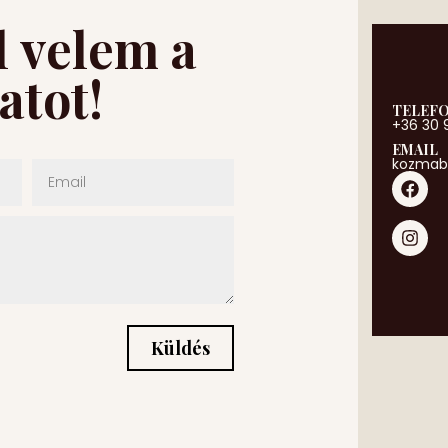
l velem a
atot!
TELEF
+36 30 
EMAIL
kozmab
Küldés