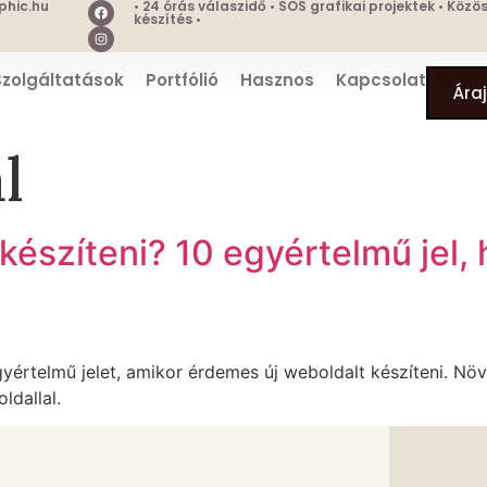
hic.hu
• 24 órás válaszidő • SOS grafikai projektek • Köz
készítés •
Szolgáltatások
Portfólió
Hasznos
Kapcsolat
Ára
l
 készíteni? 10 egyértelmű jel, 
yértelmű jelet, amikor érdemes új weboldalt készíteni. Nö
ldallal.