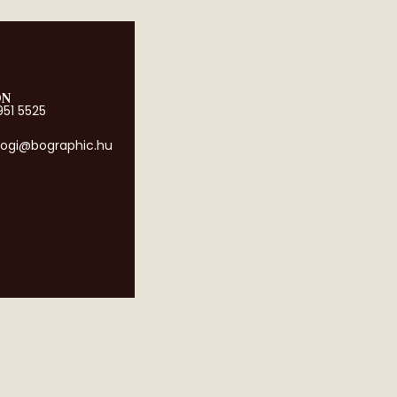
ON
951 5525
ogi@bographic.hu