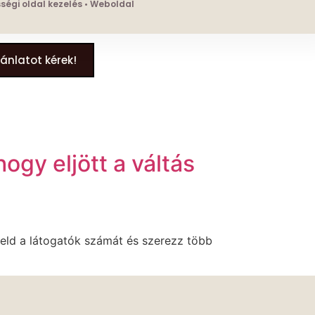
össégi oldal kezelés • Weboldal
jánlatot kérek!
hogy eljött a váltás
veld a látogatók számát és szerezz több