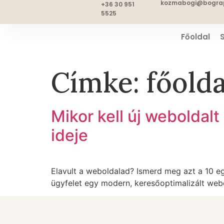
kozmabogi@bograp
+36 30 951
5525
Főoldal
Címke:
főolda
Mikor kell új weboldalt
ideje
Elavult a weboldalad? Ismerd meg azt a 10 eg
ügyfelet egy modern, keresőoptimalizált webo